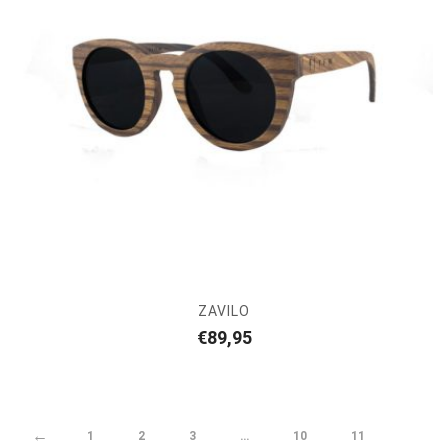
ZAVILO
€
89,95
←
1
2
3
…
10
11