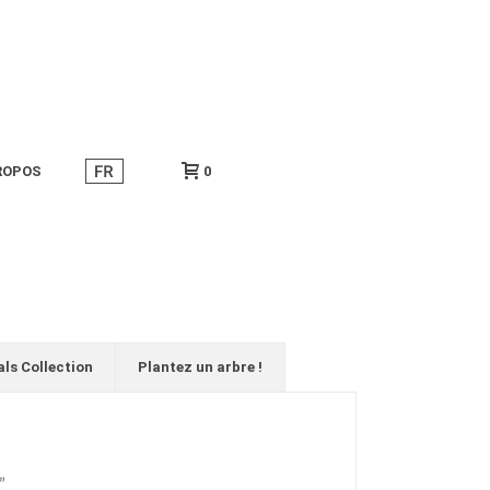
ROPOS
0
als Collection
Plantez un arbre !
”