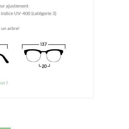
eur ajustement
c indice UV-400 (catégorie 3)
 un arbre!
ous
!