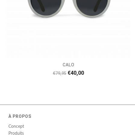
CALO
Le
Le
€
40,00
€
79,95
prix
prix
initial
actuel
était :
est :
€79,95.
€40,00.
À PROPOS
Concept
Produits