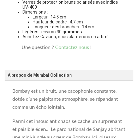
Verres de protection bruns polarisés avec indice
UV-400
Dimensions :
Largeur : 14.5 cm
Hauteur du cadre : 4.7 cm
Longueur des branches : 14 cm
Légères : environ 30 grammes
Achetez Caviuna, nous planterons un arbre!
Une question ?
Contactez nous
!
À propos de Mumbai Collection
Bombay est un bruit, une cacophonie constante,
dotée d’une palpitante atmosphère, se répandant
comme un écho lointain.
Parmi cet insouciant chaos se cache un surprenant
et paisible éden… Le parc national de Sanjay abritant
une mini-jungle au cœur de Bombay. Ici, oiseaux