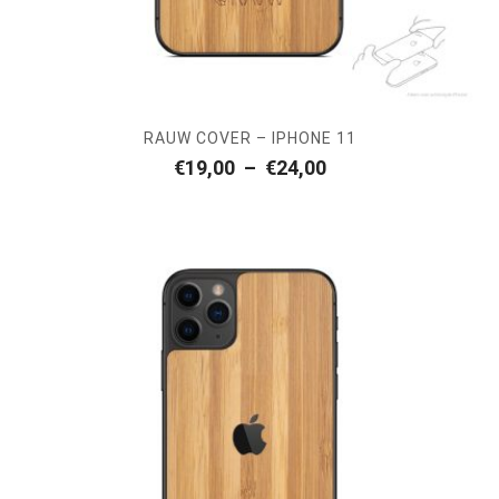
RAUW COVER – IPHONE 11
Plage
€
19,00
–
€
24,00
de
prix :
€19,00
à
€24,00