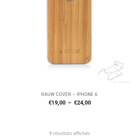
RAUW COVER – IPHONE 6
Plage
€
19,00
–
€
24,00
de
prix :
€19,00
à
€24,00
9 résultats affichés