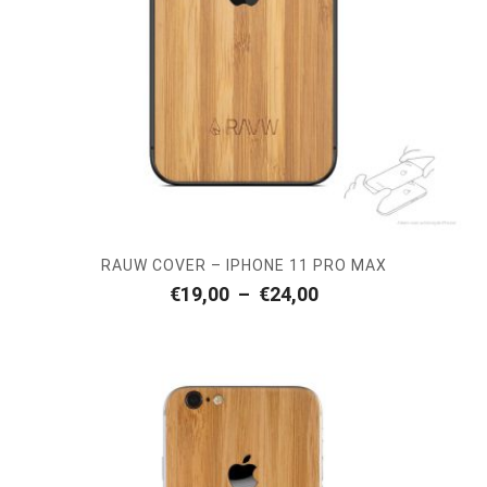
RAUW COVER – IPHONE 11 PRO MAX
Plage
€
19,00
–
€
24,00
de
prix :
€19,00
à
€24,00