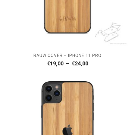
RAUW COVER – IPHONE 11 PRO
Plage
€
19,00
–
€
24,00
de
prix :
€19,00
à
€24,00