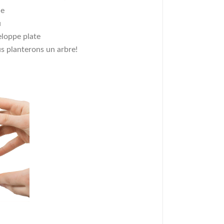
le
u
eloppe plate
us planterons un arbre!