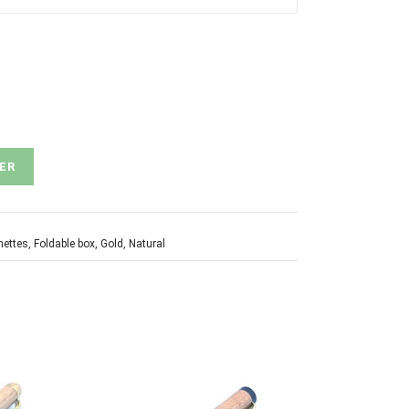
ER
unettes
,
Foldable box
,
Gold
,
Natural