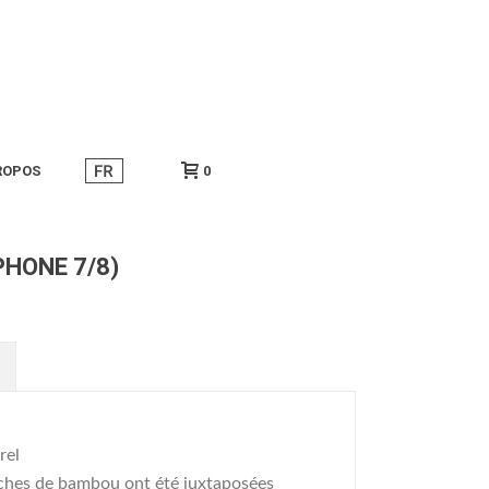
ROPOS
0
PHONE 7/8)
rel
uches de bambou ont été juxtaposées