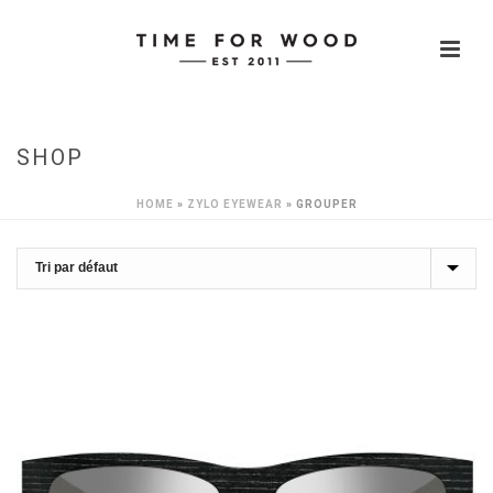
SHOP
HOME
»
ZYLO EYEWEAR
»
GROUPER